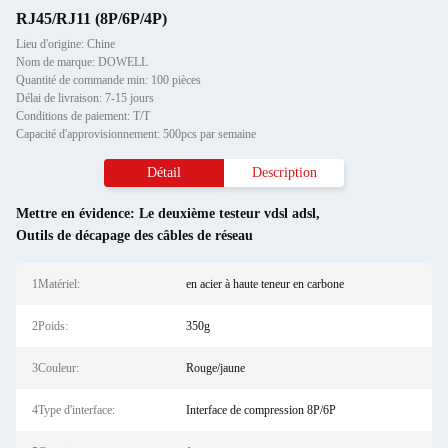
RJ45/RJ11 (8P/6P/4P)
Lieu d'origine: Chine
Nom de marque: DOWELL
Quantité de commande min: 100 pièces
Délai de livraison: 7-15 jours
Conditions de paiement: T/T
Capacité d'approvisionnement: 500pcs par semaine
Détail
Description
Mettre en évidence:
Le deuxième testeur vdsl adsl
,
Outils de décapage des câbles de réseau
1Matériel:
en acier à haute teneur en carbone
2Poids:
350g
3Couleur:
Rouge/jaune
4Type d'interface:
Interface de compression 8P/6P