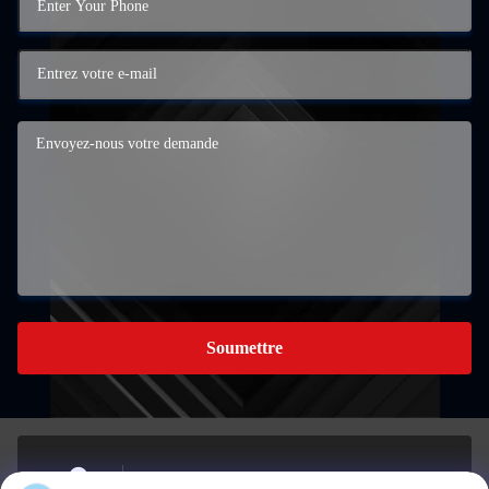
Soumettre
Le bâtiment A, 959 parc industriel, n° 959, rue Chengxin,