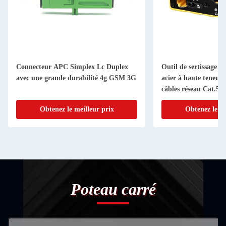
Connecteur APC Simplex Lc Duplex
Outil de sertissage m
avec une grande durabilité 4g GSM 3G
acier à haute teneur
câbles réseau Cat.5 C
connecteurs RJ11 RJ
Obtenez le meilleur prix
Obtenez le me
Poteau carré