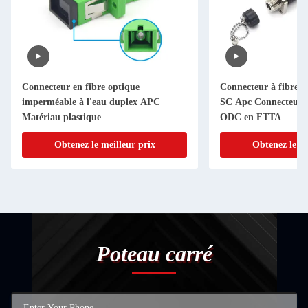
Connecteur en fibre optique
Connecteur à fibre o
imperméable à l'eau duplex APC
SC Apc Connecteur 
Matériau plastique
ODC en FTTA
Obtenez le meilleur prix
Obtenez le me
Poteau carré