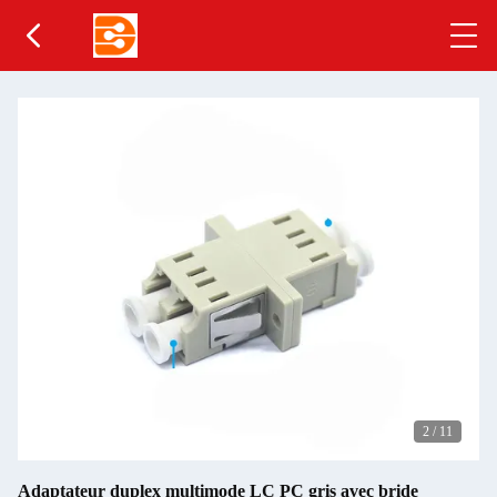
2
/
11
Adaptateur duplex multimode LC PC gris avec bride