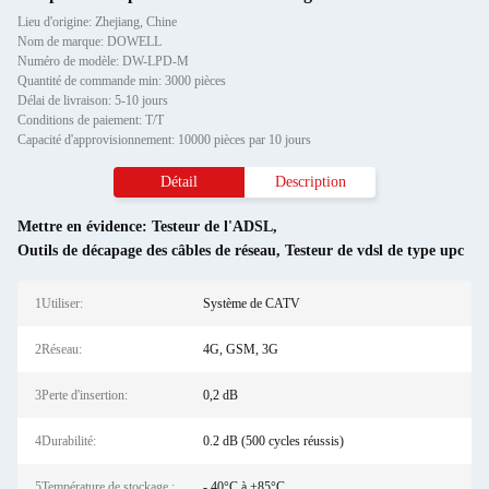
Lieu d'origine: Zhejiang, Chine
Nom de marque: DOWELL
Numéro de modèle: DW-LPD-M
Quantité de commande min: 3000 pièces
Délai de livraison: 5-10 jours
Conditions de paiement: T/T
Capacité d'approvisionnement: 10000 pièces par 10 jours
Détail
Description
Mettre en évidence:
Testeur de l'ADSL
,
Outils de décapage des câbles de réseau
,
Testeur de vdsl de type upc
1Utiliser:
Système de CATV
2Réseau:
4G, GSM, 3G
3Perte d'insertion:
0,2 dB
4Durabilité:
0.2 dB (500 cycles réussis)
5Température de stockage.:
- 40°C à +85°C