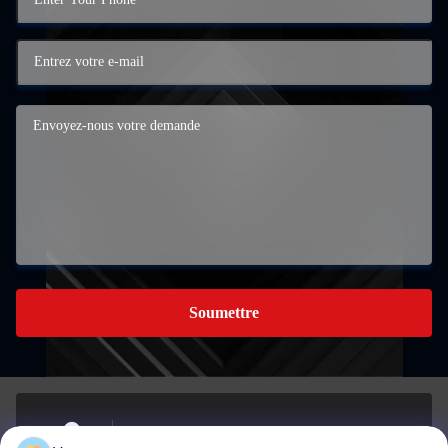
Soumettre
Le bâtiment A, 959 parc industriel, n° 959, rue Chengxin,