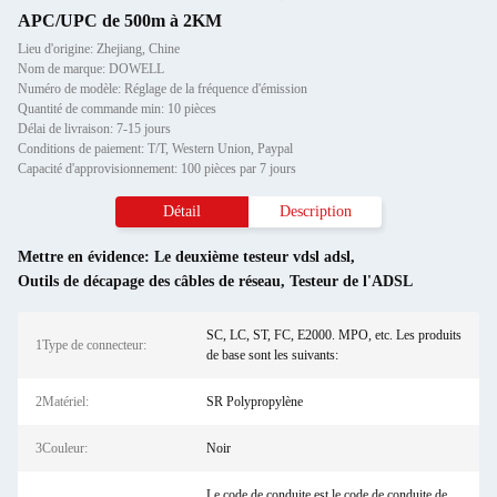
APC/UPC de 500m à 2KM
Lieu d'origine: Zhejiang, Chine
Nom de marque: DOWELL
Numéro de modèle: Réglage de la fréquence d'émission
Quantité de commande min: 10 pièces
Délai de livraison: 7-15 jours
Conditions de paiement: T/T, Western Union, Paypal
Capacité d'approvisionnement: 100 pièces par 7 jours
Détail
Description
Mettre en évidence:
Le deuxième testeur vdsl adsl
,
Outils de décapage des câbles de réseau
,
Testeur de l'ADSL
SC, LC, ST, FC, E2000. MPO, etc. Les produits
1Type de connecteur:
de base sont les suivants:
2Matériel:
SR Polypropylène
3Couleur:
Noir
Le code de conduite est le code de conduite de