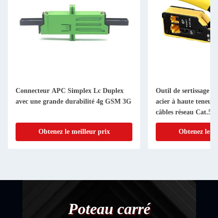
Connecteur APC Simplex Lc Duplex
Outil de sertissage m
avec une grande durabilité 4g GSM 3G
acier à haute teneur
câbles réseau Cat.5 C
connecteurs RJ11 RJ
Obtenez le meilleur prix
Obtenez le me
Poteau carré