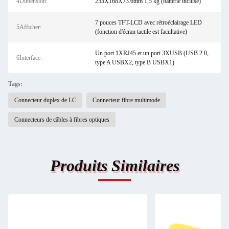
4Dimension:
253X168X73.6mm 1,5 kg (batterie incluse)
7 pouces TFT-LCD avec rétroéclairage LED
5Afficher:
(fonction d'écran tactile est facultative)
Un port 1XRJ45 et un port 3XUSB (USB 2.0,
6Interface:
type A USBX2, type B USBX1)
Tags:
Connecteur duplex de LC
Connecteur fibre multimode
Connecteurs de câbles à fibres optiques
Produits Similaires