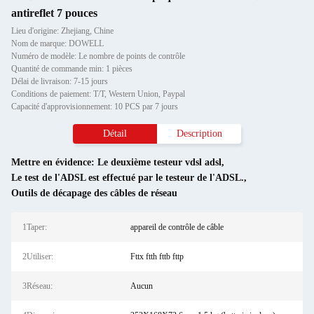
antireflet 7 pouces
Lieu d'origine: Zhejiang, Chine
Nom de marque: DOWELL
Numéro de modèle: Le nombre de points de contrôle
Quantité de commande min: 1 pièces
Délai de livraison: 7-15 jours
Conditions de paiement: T/T, Western Union, Paypal
Capacité d'approvisionnement: 10 PCS par 7 jours
Détail
Description
Mettre en évidence:
Le deuxième testeur vdsl adsl
,
Le test de l'ADSL est effectué par le testeur de l'ADSL.
,
Outils de décapage des câbles de réseau
1Taper:
appareil de contrôle de câble
2Utiliser:
Fttx ftth fttb fttp
3Réseau:
Aucun