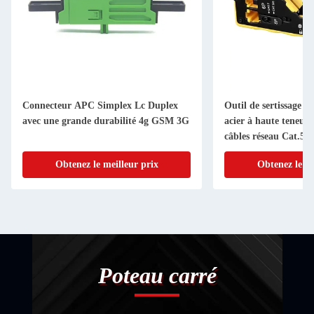
Connecteur APC Simplex Lc Duplex
Outil de sertissage m
avec une grande durabilité 4g GSM 3G
acier à haute teneur
câbles réseau Cat.5 C
connecteurs RJ11 RJ
Obtenez le meilleur prix
Obtenez le me
Poteau carré