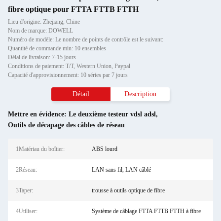
fibre optique pour FTTA FTTB FTTH
Lieu d'origine: Zhejiang, Chine
Nom de marque: DOWELL
Numéro de modèle: Le nombre de points de contrôle est le suivant:
Quantité de commande min: 10 ensembles
Délai de livraison: 7-15 jours
Conditions de paiement: T/T, Western Union, Paypal
Capacité d'approvisionnement: 10 séries par 7 jours
Détail
Description
Mettre en évidence:
Le deuxième testeur vdsl adsl
,
Outils de décapage des câbles de réseau
1Matériau du boîtier:
ABS lourd
2Réseau:
LAN sans fil, LAN câblé
3Taper:
trousse à outils optique de fibre
4Utiliser:
Système de câblage FTTA FTTB FTTH à fibre