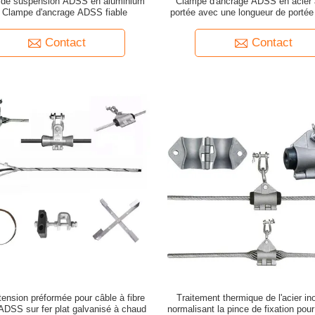
de suspension ADSS en aluminium
Clampe d'ancrage ADSS en acier 
e Clampe d'ancrage ADSS fiable
portée avec une longueur de porté
pour double suspension
Contact
Contact
tension préformée pour câble à fibre
Traitement thermique de l'acier i
ADSS sur fer plat galvanisé à chaud
normalisant la pince de fixation pour