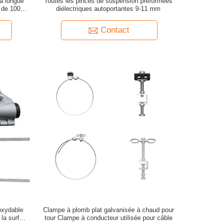
à longue
Toutes les pinces de suspension préformées
e de 100 m
diélectriques autoportantes 9-11 mm
Contact
noxydable
Clampe à plomb plat galvanisée à chaud pour
 la surface
tour Clampe à conducteur utilisée pour câble