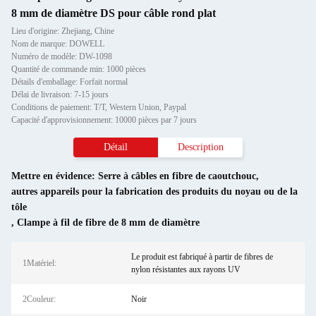
8 mm de diamètre DS pour câble rond plat
Lieu d'origine: Zhejiang, Chine
Nom de marque: DOWELL
Numéro de modèle: DW-1098
Quantité de commande min: 1000 pièces
Détails d'emballage: Forfait normal
Délai de livraison: 7-15 jours
Conditions de paiement: T/T, Western Union, Paypal
Capacité d'approvisionnement: 10000 pièces par 7 jours
Détail
Description
Mettre en évidence:
Serre à câbles en fibre de caoutchouc
,
autres appareils pour la fabrication des produits du noyau ou de la
tôle
,
Clampe à fil de fibre de 8 mm de diamètre
Le produit est fabriqué à partir de fibres de
1Matériel:
nylon résistantes aux rayons UV
2Couleur:
Noir