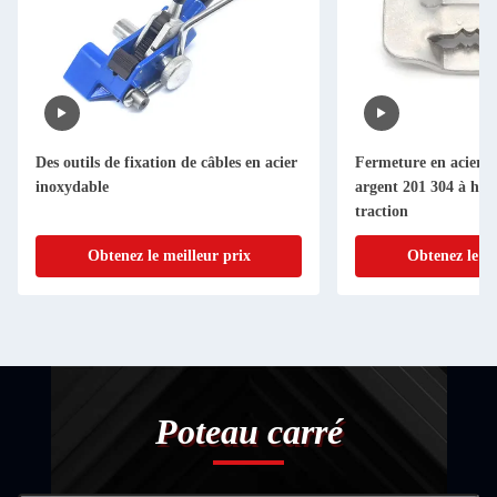
Des outils de fixation de câbles en acier
Fermeture en acier i
inoxydable
argent 201 304 à haut
traction
Obtenez le meilleur prix
Obtenez le me
Poteau carré