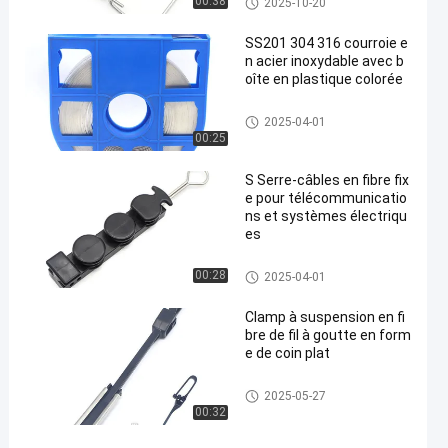
00:38
2025-10-20
SS201 304 316 courroie e
n acier inoxydable avec b
oîte en plastique colorée
Serre à câbles à fibre
2025-04-01
00:25
S Serre-câbles en fibre fix
e pour télécommunicatio
ns et systèmes électriqu
es
Serre à câbles à fibre
00:28
2025-04-01
Clamp à suspension en fi
bre de fil à goutte en form
e de coin plat
Serre à câbles à fibre
2025-05-27
00:32