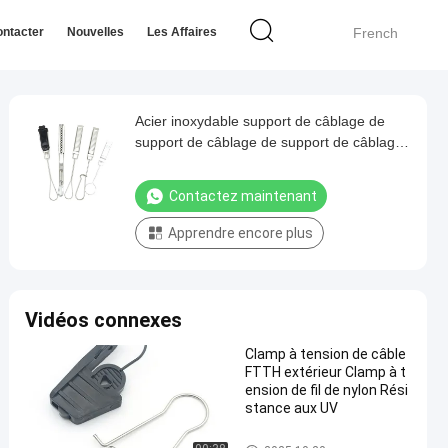
ntacter
Nouvelles
Les Affaires
French
Acier inoxydable support de câblage de
support de câblage de support de câblage
de support
Contactez maintenant
Apprendre encore plus
Vidéos connexes
Clamp à tension de câble
FTTH extérieur Clamp à t
ension de fil de nylon Rési
stance aux UV
Serre à câbles à fibre