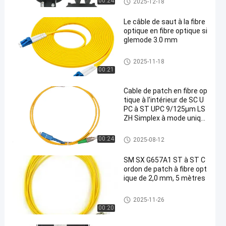
00:24
2025-12-18
ptique
Le câble de saut à la fibre
optique en fibre optique si
glemode 3.0 mm
Cordon de brassage à fibre opt
2025-11-18
ique
00:21
Cable de patch en fibre op
tique à l'intérieur de SC U
PC à ST UPC 9/125μm LS
ZH Simplex à mode uniqu
e
Cordon de brassage à fibre opt
00:24
2025-08-12
ique
SM SX G657A1 ST à ST C
ordon de patch à fibre opt
ique de 2,0 mm, 5 mètres
Cordon de brassage à fibre opt
2025-11-26
ique
00:20