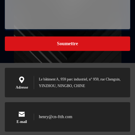
Soumettre
Le bâtiment A, 959 parc industriel, n° 959, rue Chengxin,
YINZHOU, NINGBO, CHINE
Adresse
henry@cn-ftth.com
E-mail