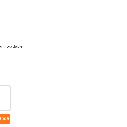
er inoxydable
ande