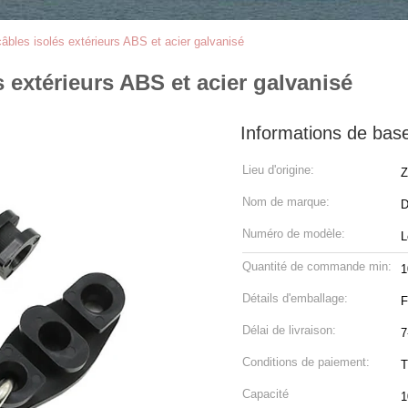
âbles isolés extérieurs ABS et acier galvanisé
 extérieurs ABS et acier galvanisé
Informations de bas
Lieu d'origine:
Z
Nom de marque:
Numéro de modèle:
L
Quantité de commande min:
1
Détails d'emballage:
F
Délai de livraison:
7
Conditions de paiement:
T
Capacité
1