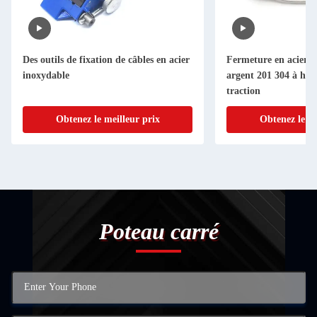
s en acier
Fermeture en acier inoxydable en
SS201 30
argent 201 304 à haute résistance à la
inoxydab
traction
colorée
ix
Obtenez le meilleur prix
O
Poteau carré