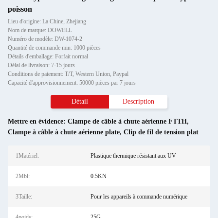
poisson
Lieu d'origine: La Chine, Zhejiang
Nom de marque: DOWELL
Numéro de modèle: DW-1074-2
Quantité de commande min: 1000 pièces
Détails d'emballage: Forfait normal
Délai de livraison: 7-15 jours
Conditions de paiement: T/T, Western Union, Paypal
Capacité d'approvisionnement: 50000 pièces par 7 jours
Détail
Description
Mettre en évidence:
Clampe de câble à chute aérienne FTTH
,
Clampe à câble à chute aérienne plate
,
Clip de fil de tension plat
1Matériel:
Plastique thermique résistant aux UV
2Mbl:
0.5KN
3Taille:
Pour les appareils à commande numérique
4poids:
25G