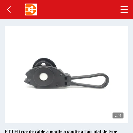
3
/
4
FTTH type de câble à goutte à goutte à l'air plat de type