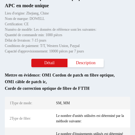
APC en mode unique
Lieu d'origine: Zhejiang, Chine
Nom de marque: DOWELL
Certification: CE
Numéro de modèle: Les données de référence sont les suivantes:
Quantité de commande min: 1000 pièces
Délai de livraison: 7-15 jours
Conditions de paiement: T/T, Western Union, Paypal
Capacité d'approvisionnement: 10000 pièces par 7 jours
Détail
Description
Mettre en évidence:
OM1 Cordon de patch en fibre optique
,
OM1 câble de patch ic
,
Corde de correction optique de fibre de FTTH
1Type de mode:
SM, MM
Le nombre d'unités utilisées est déterminé par la
2Type de fibre:
méthode suivante:
Le nombre d'équipements utilisés est déterminé