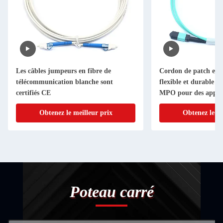
Les câbles jumpeurs en fibre de
Cordon de patch en f
télécommunication blanche sont
flexible et durable a
certifiés CE
MPO pour des applic
polyvalentes
Obtenez le meilleur prix
Obtenez le me
Poteau carré