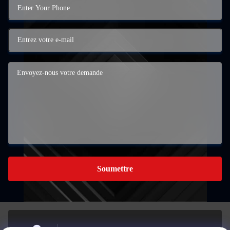
Soumettre
Le bâtiment A, 959 parc industriel, n° 959, rue Chengxin,