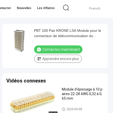
ntacter
Nouvelles
Les Affaires
French
PBT 100 Pair KRONE LSA Module pour le
connecteur de télécommunication du
cabinet croisé
Contactez maintenant
Apprendre encore plus
Vidéos connexes
Module d'épissage à 10 p
aires 22-28 AWG 0,32 à 0,
65 mm
Module LSA de KRONE
2025-09-08