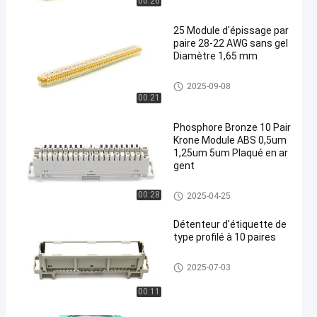
00:26
25 Module d'épissage par
paire 28-22 AWG sans gel
Diamètre 1,65 mm
Module LSA de KRONE
2025-09-08
00:21
Phosphore Bronze 10 Pair
Krone Module ABS 0,5um
1,25um 5um Plaqué en ar
gent
Module LSA de KRONE
00:28
2025-04-25
Détenteur d'étiquette de
type profilé à 10 paires
Module LSA de KRONE
2025-07-03
00:11