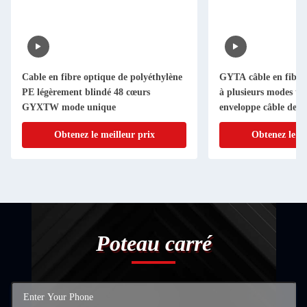
Cable en fibre optique de polyéthylène
GYTA câble en fibre 
PE légèrement blindé 48 cœurs
à plusieurs modes tu
GYXTW mode unique
enveloppe câble de r
aluminium
Obtenez le meilleur prix
Obtenez le me
Poteau carré