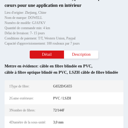
cœurs pour une application en intérieur
Lieu d'origine: Zhejiang, Chine
Nom de marque: DOWELL
Numéro de modèle: GJAFKV
Quantité de commande min: 4 km
Délai de livraison: 7- 15 jours
Conditions de paiement: T/T, Western Union, Paypal
Capacité d'approvisionnement: 100 rouleaux par 7 jours
Détail
Description
Mettre en évidence:
câble en fibre blindée en PVC
,
câble à fibre optique blindé en PVC
,
LSZH câble de fibre blindée
1Type de fibre:
G652D/G655
2Gaine extérieure:
PVC / LSZH
3Nombre de fibres:
72/144F
4Diamètre de la sous-unité:
3,0 mm