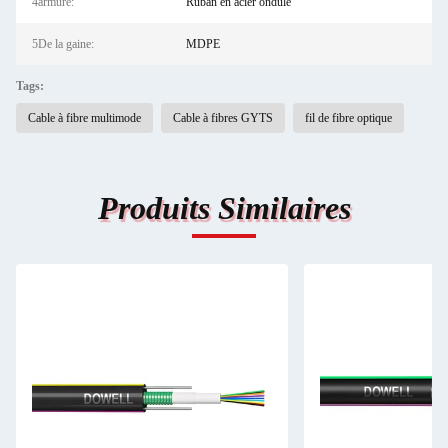
4armure:
Ruban en acier ondulé
5De la gaine:
MDPE
Tags:
Cable à fibre multimode
Cable à fibres GYTS
fil de fibre optique
Produits Similaires