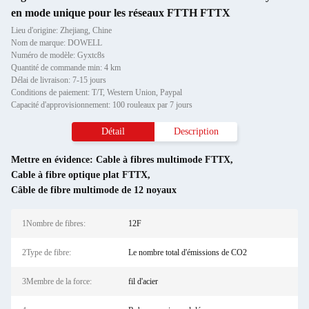
en mode unique pour les réseaux FTTH FTTX
Lieu d'origine: Zhejiang, Chine
Nom de marque: DOWELL
Numéro de modèle: Gyxtc8s
Quantité de commande min: 4 km
Délai de livraison: 7-15 jours
Conditions de paiement: T/T, Western Union, Paypal
Capacité d'approvisionnement: 100 rouleaux par 7 jours
Détail
Description
Mettre en évidence:
Cable à fibres multimode FTTX
,
Cable à fibre optique plat FTTX
,
Câble de fibre multimode de 12 noyaux
1Nombre de fibres:
12F
2Type de fibre:
Le nombre total d'émissions de CO2
3Membre de la force:
fil d'acier