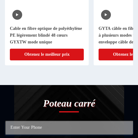
Cable en fibre optique de polyéthylène
GYTA câble en fibre 
PE légèrement blindé 48 cœurs
à plusieurs modes tu
GYXTW mode unique
enveloppe câble de r
aluminium
Obtenez le meilleur prix
Obtenez le me
Poteau carré