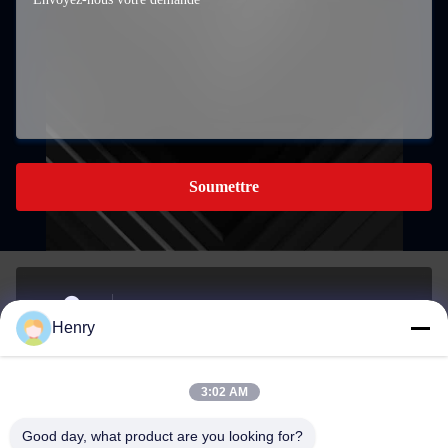
Soumettre
Le bâtiment A, 959 parc industriel, n° 959, rue Chengxin,
Henry
YINZHOU, NINGBO, CHINE
Adresse
3:02 AM
henry@cn-ftth.com
Good day, what product are you looking for?
E-mail