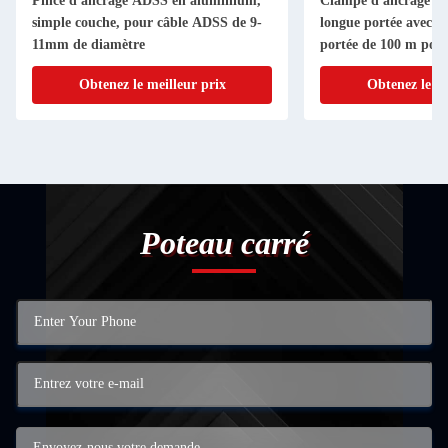
Pince d'ancrage ADSS en aluminium,
Clampe d'ancrage AD
simple couche, pour câble ADSS de 9-
longue portée avec u
11mm de diamètre
portée de 100 m pou
suspension
Obtenez le meilleur prix
Obtenez le me
Poteau carré