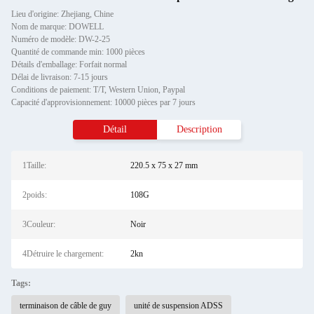
Lieu d'origine: Zhejiang, Chine
Nom de marque: DOWELL
Numéro de modèle: DW-2-25
Quantité de commande min: 1000 pièces
Détails d'emballage: Forfait normal
Délai de livraison: 7-15 jours
Conditions de paiement: T/T, Western Union, Paypal
Capacité d'approvisionnement: 10000 pièces par 7 jours
Détail
Description
1Taille:
220.5 x 75 x 27 mm
2poids:
108G
3Couleur:
Noir
4Détruire le chargement:
2kn
Tags:
terminaison de câble de guy
unité de suspension ADSS